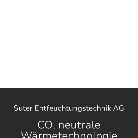
Suter Entfeuchtungstechnik AG
CO
neutrale
2
Wärmetechnologie